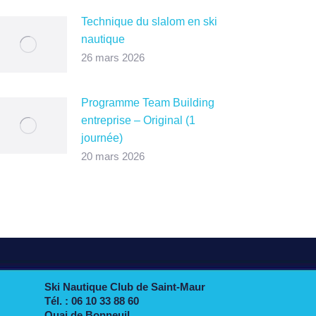
Technique du slalom en ski
nautique
26 mars 2026
Programme Team Building
entreprise – Original (1
journée)
20 mars 2026
Ski Nautique Club de Saint-Maur
Tél. : 06 10 33 88 60
Quai de Bonneuil