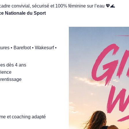
cadre convivial, sécurisé et 100% féminine sur l’eau 💖🌊
ce Nationale du Sport
ures • Barefoot • Wakesurf •
ges dès 4 ans
rience
pprentissage
hme et coaching adapté