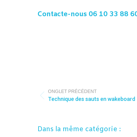
Contacte-nous
06 10 33 88 6
Navigation
de
ONGLET PRÉCÉDENT
Technique des sauts en wakeboard
commentaire
Onglet
précédent
Dans la même catégorie :