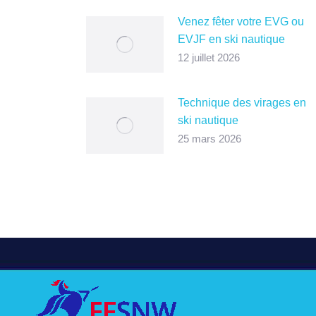
Venez fêter votre EVG ou
EVJF en ski nautique
12 juillet 2026
Technique des virages en
ski nautique
25 mars 2026