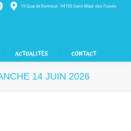
19 Quai de Bonneuil - 94100 Saint-Maur-des-Fossés
hatsapp
age
pens
n
new
ACTUALITÉS
CONTACT
indow
ANCHE 14 JUIN 2026