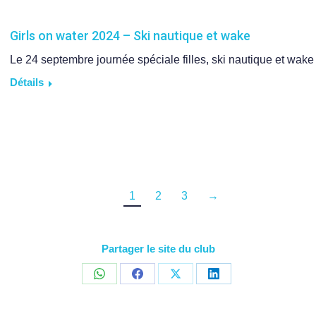
Girls on water 2024 – Ski nautique et wake
Le 24 septembre journée spéciale filles, ski nautique et wake 
Détails
1
2
3
→
Partager le site du club
Share
Share
Share
Share
on
on
on
on