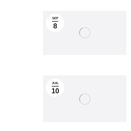
SEP
8
JUIL
10