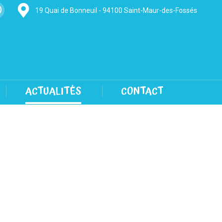
19 Quai de Bonneuil - 94100 Saint-Maur-des-Fossés
hatsapp
age
pens
n
new
ACTUALITÉS
CONTACT
indow