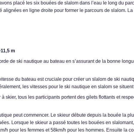
 avons placé les six bouées de slalom dans l’eau le long du par
té alignées en ligne droite pour former le parcours de slalom. L
~11,5 m
corde de ski nautique au bateau en s’assurant de la bonne longue
itesse du bateau est cruciale pour créer un slalom de ski nautiq
alement, les vitesses pour le ski nautique en slalom se situen
skier, tous les participants portent des gilets flottants et respe
utique peut commencer. Le skieur débute depuis la bouée la pl
bouées. Lorsque le skieur a passé toutes les bouées en slalomant,
km/h pour les femmes et 58km/h pour les hommes. Ensuite la cord