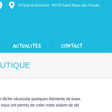
19 Quai de Bonneuil - 94100 Saint-Maur-des-Fossés
hatsapp
age
pens
n
new
ACTUALITÉS
CONTACT
indow
AUTIQUE
te tâche nécessite quelques éléments de base.
 nous ont permis de créer notre slalom de ski