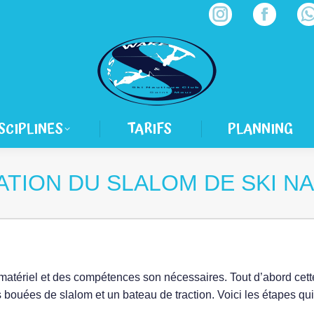
Instagram
Facebook
W
page
page
p
opens
opens
o
in
in
i
new
new
SCIPLINES
TARIFS
PLANNING
window
window
w
ATION DU SLALOM DE SKI N
 matériel et des compétences son nécessaires. Tout d’abord cet
ouées de slalom et un bateau de traction. Voici les étapes qui