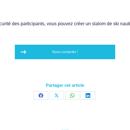
écurité des participants, vous pouvez créer un slalom de ski nau
Nous contacter !
Partager cet article
Share
Share
Share
Share
on
on
on
on
Facebook
X
WhatsApp
LinkedIn