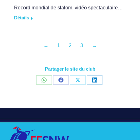
Record mondial de slalom, vidéo spectaculaire…
Détails
←
1
2
3
→
Partager le site du club
Share
Share
Share
Share
on
on
on
on
WhatsApp
Facebook
X
LinkedIn